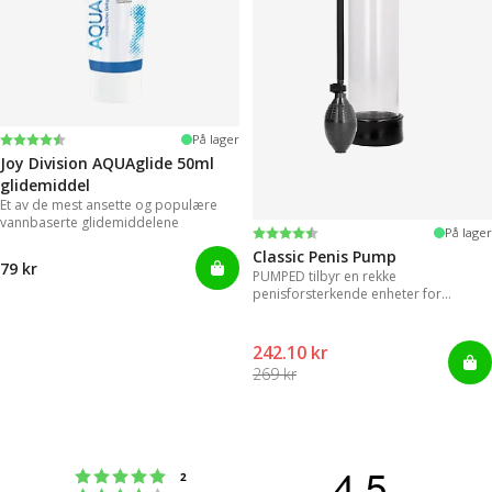
Karakter:
4.2 av 5 mulige
På lager
Joy Division AQUAglide 50ml
glidemiddel
Et av de mest ansette og populære
vannbaserte glidemiddelene
Karakter:
4.3 av 5 mulige
På lager
Classic Penis Pump
79 kr
PUMPED tilbyr en rekke
penisforsterkende enheter for
umiddelbare resultater.
242.10 kr
269 kr
4.5
Karakter: 5 av 5 mulige
stemmer
2