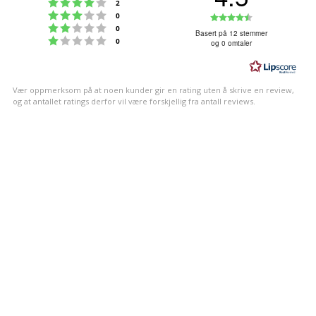
Karakter: 4 av 5 mulige
stemmer
2
Karakter: 3 av 5 mulige
Karakter:
stemmer
0
Karakter: 2 av 5 mulige
stemmer
0
4.5
Basert på 12 stemmer
Karakter: 1 av 5 mulige
stemmer
0
og 0 omtaler
av
5
mulige
Vær oppmerksom på at noen kunder gir en rating uten å skrive en review,
og at antallet ratings derfor vil være forskjellig fra antall reviews.