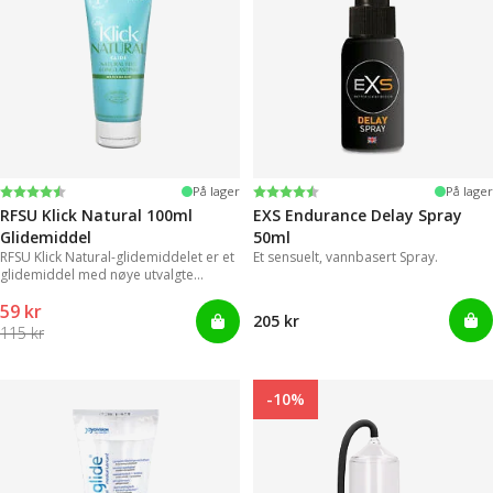
Karakter:
4.4 av 5 mulige
Karakter:
4.2 av 5 mulige
På lager
På lager
RFSU Klick Natural 100ml
EXS Endurance Delay Spray
Glidemiddel
50ml
RFSU Klick Natural-glidemiddelet er et
Et sensuelt, vannbasert Spray.
glidemiddel med nøye utvalgte
ingredienser for å vare lenger.
59 kr
205 kr
115 kr
-10%