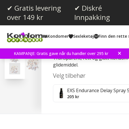
✔ Gratis levering
✔ Diskré
over 149 kr
Innpakking
Gjennomsnittskarakter:
4.5
(
stemmer:
12
)
Kondomer
Sexleketøj
Finn den rette 
RFSU 17006 30 stk Kon
KAMPANJE: Gratis gave når du handler over 295 kr
Transparent, rett og glatt kondom
glidemiddel.
Velg tilbehør
EXS Endurance Delay Spray 
205 kr