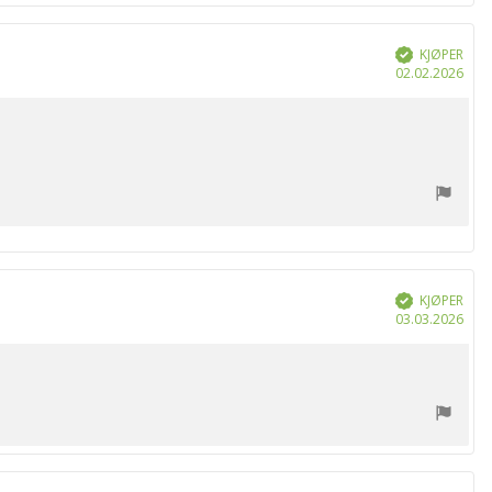
KJØPER
Verifisert
Dat
02.02.2026
for
kjøp
KJØPER
Verifisert
Dat
03.03.2026
for
kjøp