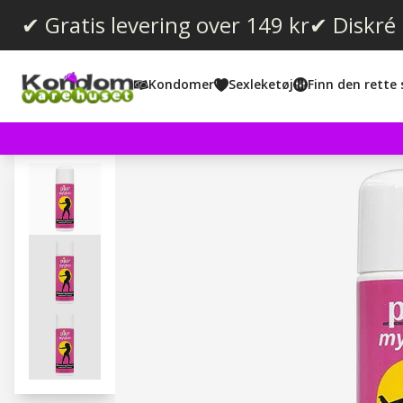
✔ Gratis levering over 149 kr
✔ Diskré
Kondomer
Sexleketøj
Finn den rette 