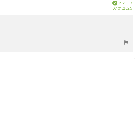
KJØPER
Verifisert
Dat
07.01.2026
for
kjøp