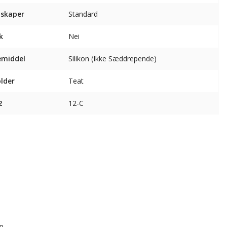
skaper
Standard
k
Nei
emiddel
Silikon (Ikke Sæddrepende)
lder
Teat
2
12-C
r:
9