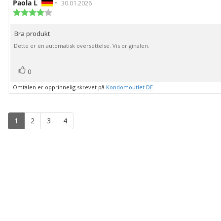
Forfatter:
Paola L
•
Omtaledato:
30.01.2026
Karakter:
4.0
av
Bra produkt
Omtaletekst:
5
mulige
Dette er en automatisk oversettelse. Vis originalen.
stemmer
Liker
0
Omtalen er opprinnelig skrevet på
Kondomoutlet DE
1
2
3
4