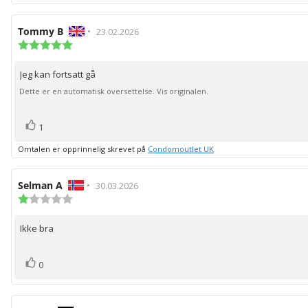
Forfatter:
Tommy B
•
Omtaledato:
23.02.2026
Karakter:
5.0
av
Jeg kan fortsatt gå
Omtaletekst:
5
mulige
Dette er en automatisk oversettelse. Vis originalen.
stemmer
Liker
1
Omtalen er opprinnelig skrevet på
Condomoutlet UK
Forfatter:
Selman A
•
Omtaledato:
30.03.2026
Karakter:
1.0
av
Ikke bra
Omtaletekst:
5
mulige
stemmer
Liker
0