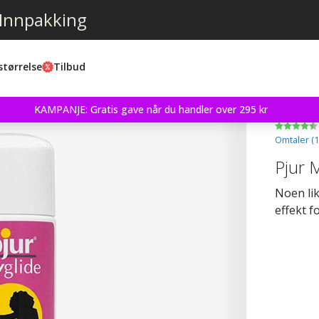
 Innpakking
størrelse
Tilbud
KAMPANJE: Gratis gave når du handler over 295 kr
Omtaler (
1
Pjur 
Noen lik
effekt f