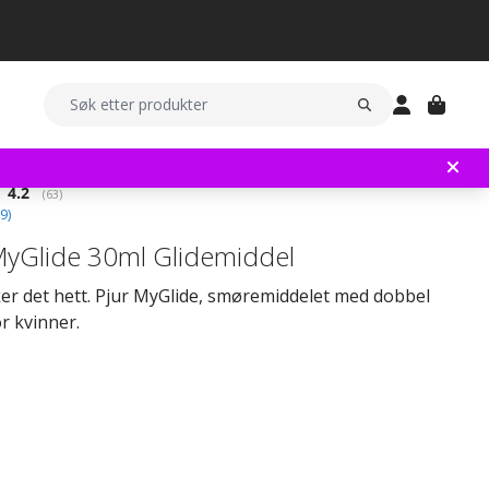
Gjennomsnittskarakter:
4.2
(
stemmer:
63
)
9
)
MyGlide 30ml Glidemiddel
er det hett. Pjur MyGlide, smøremiddelet med dobbel
or kvinner.