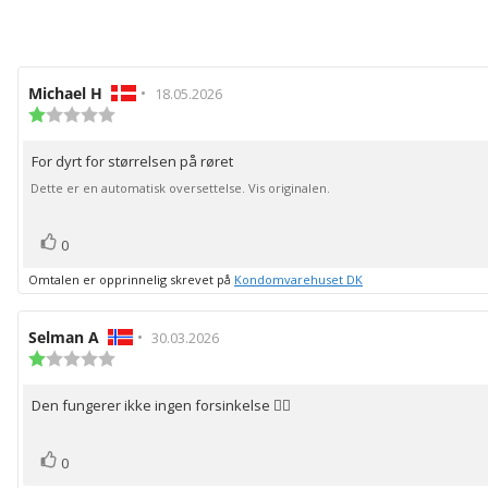
Forfatter:
Michael H
•
Omtaledato:
18.05.2026
Karakter:
1.0
av
For dyrt for størrelsen på røret
Omtaletekst:
5
mulige
Dette er en automatisk oversettelse. Vis originalen.
stemmer
Liker
0
Omtalen er opprinnelig skrevet på
Kondomvarehuset DK
Forfatter:
Selman A
•
Omtaledato:
30.03.2026
Karakter:
1.0
av
Den fungerer ikke ingen forsinkelse 👎🏻
Omtaletekst:
5
mulige
stemmer
Liker
0