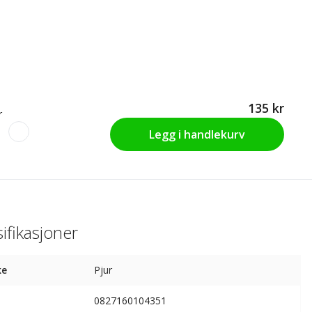
135 kr
r
Legg i handlekurv
ifikasjoner
ke
Pjur
0827160104351