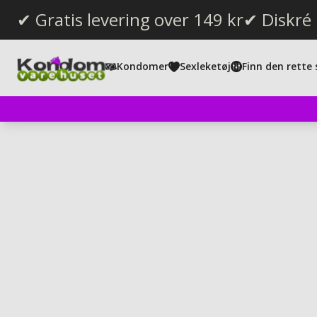
✔ Gratis levering over 149 kr
✔ Diskré
Kondomer
Sexleketøj
Finn den rette 