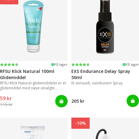
Karakter:
4.2 av 5 mulige
Karakter:
4.3 av 5 mulige
På lager
På lager
RFSU Klick Natural 100ml
EXS Endurance Delay Spray
Glidemiddel
50ml
RFSU Klick Natural-glidemiddelet er et
Et sensuelt, vannbasert Spray.
glidemiddel med nøye utvalgte
ingredienser for å vare lenger.
59 kr
205 kr
115 kr
-10%