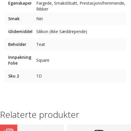
Egenskaper
Fargede, Smakstilsatt, Prestasjonsfremmende,
Ribber
Smak
Nei
Glidemiddel
Silikon (Ikke Sæddrepende)
Beholder
Teat
Innpakning
Square
Folie
Sku 2
1D
Relaterte produkter
-49%