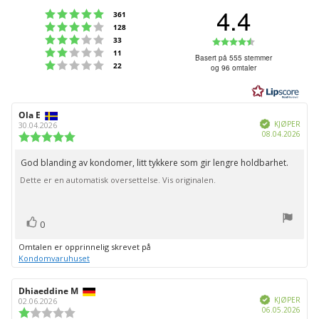
4.4
Karakter: 5 av 5 mulige
stemmer
361
Karakter: 4 av 5 mulige
stemmer
128
Karakter: 3 av 5 mulige
Karakter:
stemmer
33
Karakter: 2 av 5 mulige
stemmer
11
4.4
Basert på 555 stemmer
Karakter: 1 av 5 mulige
stemmer
22
og 96 omtaler
av
5
mulige
Forfatter:
Ola E
Omtaledato:
Verifisert
KJØPER
30.04.2026
Dato
08.04.2026
Karakter:
for
5.0
kjøp:
av
God blanding av kondomer, litt tykkere som gir lengre holdbarhet.
Omtaletekst:
5
Dette er en automatisk oversettelse. Vis originalen.
mulige
stemmer
Liker
0
Omtalen er opprinnelig skrevet på
Kondomvaruhuset
Forfatter:
Dhiaeddine M
Omtaledato:
Verifisert
KJØPER
02.06.2026
Dato
06.05.2026
Karakter:
for