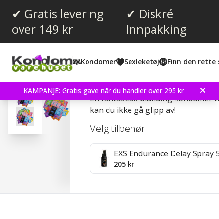
✔ Gratis levering
✔ Diskré
over 149 kr
Innpakking
Gjennomsnittskarakter:
4.4
(
stemmer:
555
)
Kondomer
Sexleketøj
Finn den rette 
Omtaler (
96
)
Pasante Super Mix 50p
KAMPANJE: Gratis gave når du handler over 295 kr
En fantastisk blanding kondomer til
kan du ikke gå glipp av!
Velg tilbehør
EXS Endurance Delay Spray 
205 kr