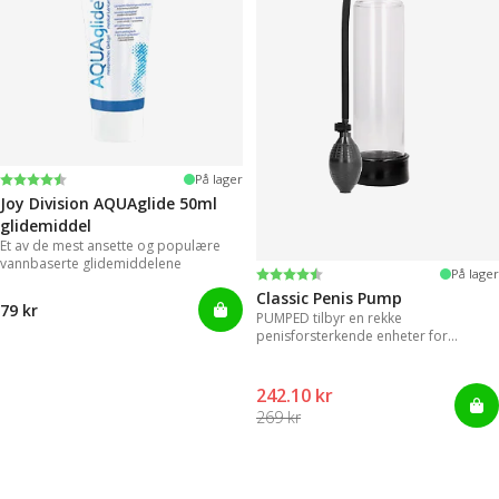
Karakter:
4.2 av 5 mulige
På lager
Joy Division AQUAglide 50ml
glidemiddel
Et av de mest ansette og populære
vannbaserte glidemiddelene
Karakter:
4.2 av 5 mulige
På lager
Classic Penis Pump
79 kr
PUMPED tilbyr en rekke
penisforsterkende enheter for
umiddelbare resultater.
242.10 kr
269 kr