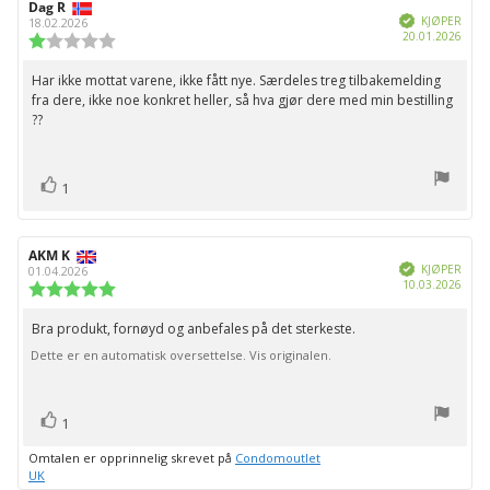
Forfatter:
Dag R
Omtaledato:
Verifisert
KJØPER
18.02.2026
Dato
20.01.2026
Karakter:
for
1.0
kjøp:
av
Har ikke mottat varene, ikke fått nye. Særdeles treg tilbakemelding
Omtaletekst:
5
fra dere, ikke noe konkret heller, så hva gjør dere med min bestilling
mulige
??
stemmer
Liker
1
Forfatter:
AKM K
Omtaledato:
Verifisert
KJØPER
01.04.2026
Dato
10.03.2026
Karakter:
for
5.0
kjøp:
av
Bra produkt, fornøyd og anbefales på det sterkeste.
Omtaletekst:
5
Dette er en automatisk oversettelse. Vis originalen.
mulige
stemmer
Liker
1
Omtalen er opprinnelig skrevet på
Condomoutlet
UK