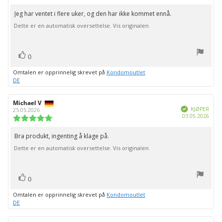
1.0
kjøp:
av
Jeg har ventet i flere uker, og den har ikke kommet ennå.
Omtaletekst:
5
Dette er en automatisk oversettelse. Vis originalen.
mulige
stemmer
Liker
0
Omtalen er opprinnelig skrevet på
Kondomoutlet
DE
Forfatter:
Michael V
Omtaledato:
Verifisert
KJØPER
25.05.2026
Dato
03.05.2026
Karakter:
for
5.0
kjøp:
av
Bra produkt, ingenting å klage på.
Omtaletekst:
5
Dette er en automatisk oversettelse. Vis originalen.
mulige
stemmer
Liker
0
Omtalen er opprinnelig skrevet på
Kondomoutlet
DE