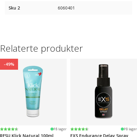
Sku 2
6060401
Relaterte produkter
-49%
Karakter:
4.4 av 5 mulige
Karakter:
4.2 av 5 mulige
På lager
På lager
RFSU Klick Natural 100ml
EXS Endurance Delay Spray