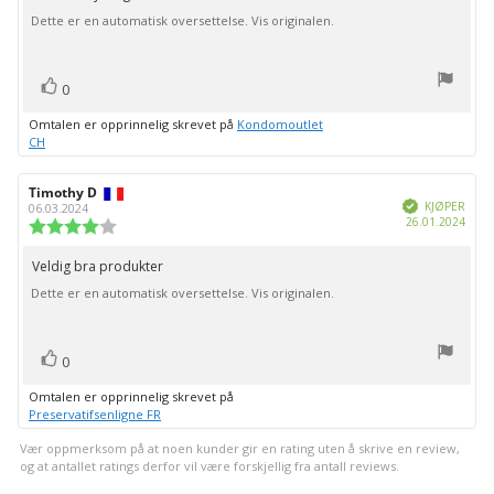
5
Dette er en automatisk oversettelse. Vis originalen.
mulige
stemmer
Liker
0
Omtalen er opprinnelig skrevet på
Kondomoutlet
CH
Forfatter:
Timothy D
Omtaledato:
Verifisert
KJØPER
06.03.2024
Dato
26.01.2024
Karakter:
for
4.0
kjøp:
av
Veldig bra produkter
Omtaletekst:
5
Dette er en automatisk oversettelse. Vis originalen.
mulige
stemmer
Liker
0
Omtalen er opprinnelig skrevet på
Preservatifsenligne FR
Vær oppmerksom på at noen kunder gir en rating uten å skrive en review,
og at antallet ratings derfor vil være forskjellig fra antall reviews.