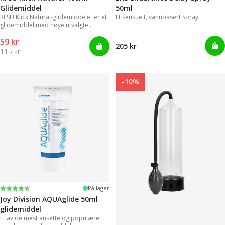
Glidemiddel
50ml
RFSU Klick Natural-glidemiddelet er et
Et sensuelt, vannbasert Spray.
glidemiddel med nøye utvalgte
ingredienser for å vare lenger.
59 kr
205 kr
115 kr
-10%
Karakter:
4.2 av 5 mulige
På lager
Joy Division AQUAglide 50ml
glidemiddel
Et av de mest ansette og populære