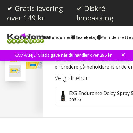
✔ Gratis levering
✔ Diskré
over 149 kr
Innpakking
Gjennomsnittskarakter:
5.0
(
stemmer:
7
)
Kondomer
Sexleketøj
Finn den rette 
Omtaler (
2
)
Pasante Naturelle 144 s
KAMPANJE: Gratis gave når du handler over 295 kr
Pasante Naturelle-kondomer er for
er bredere på beholderens ende en
Velg tilbehør
EXS Endurance Delay Spray 
205 kr