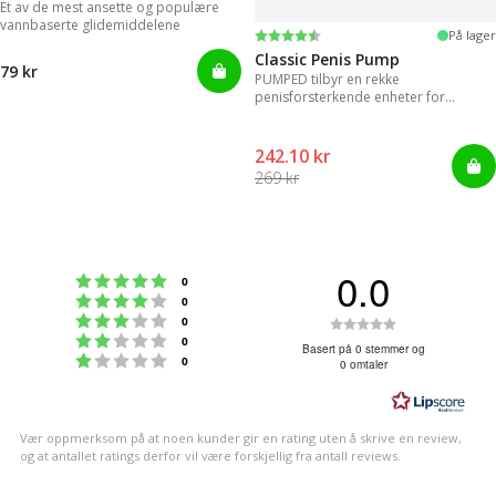
Et av de mest ansette og populære
vannbaserte glidemiddelene
Karakter:
4.3 av 5 mulige
På lager
Classic Penis Pump
79 kr
PUMPED tilbyr en rekke
penisforsterkende enheter for
umiddelbare resultater.
242.10 kr
269 kr
0.0
Karakter: 5 av 5 mulige
stemmer
0
Karakter: 4 av 5 mulige
stemmer
0
Karakter: 3 av 5 mulige
Karakter:
stemmer
0
Karakter: 2 av 5 mulige
stemmer
0
0.0
Basert på 0 stemmer og
Karakter: 1 av 5 mulige
stemmer
0
0 omtaler
av
5
mulige
Vær oppmerksom på at noen kunder gir en rating uten å skrive en review,
og at antallet ratings derfor vil være forskjellig fra antall reviews.