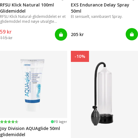
RFSU Klick Natural 100ml
EXS Endurance Delay Spray
Glidemiddel
50ml
RFSU Klick Natural-glidemiddelet er et
Et sensuelt, vannbasert Spray.
glidemiddel med nøye utvalgte
ingredienser for å vare lenger.
59 kr
205 kr
115 kr
-10%
Karakter:
4.2 av 5 mulige
På lager
Joy Division AQUAglide 50ml
glidemiddel