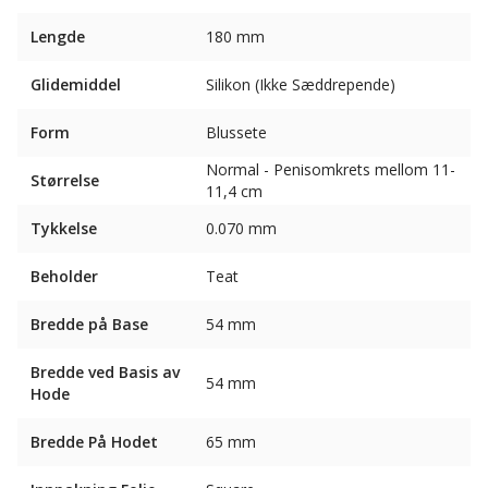
Lengde
180 mm
Glidemiddel
Silikon (Ikke Sæddrepende)
Form
Blussete
Normal - Penisomkrets mellom 11-
Størrelse
11,4 cm
Tykkelse
0.070 mm
Beholder
Teat
Bredde på Base
54 mm
Bredde ved Basis av
54 mm
Hode
Bredde På Hodet
65 mm