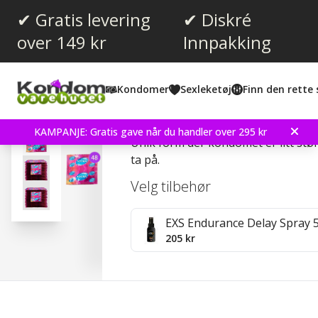
✔ Gratis levering
✔ Diskré
over 149 kr
Innpakking
Gjennomsnittskarakter:
0.0
(
stemmer:
0
)
Kondomer
Sexleketøj
Finn den rette 
Mates Natural 48 stk K
KAMPANJE: Gratis gave når du handler over 295 kr
Unik form der kondomet er litt stør
ta på.
Velg tilbehør
EXS Endurance Delay Spray 
205 kr