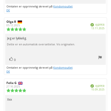
Omtalen er opprinnelig skrevet på
Kondomoutlet
DE
Forfatter:
Olga R
Omtaledato:
Verifisert
KJØPER
05.12.2025
Dato
13.11.2025
Karakter:
for
5.0
kjøp:
av
Jeg er lykkelig.
Omtaletekst:
5
Dette er en automatisk oversettelse. Vis originalen.
mulige
stemmer
Liker
0
Omtalen er opprinnelig skrevet på
Kondomoutlet
DE
Forfatter:
Felix G
Omtaledato:
Verifisert
KJØPER
27.10.2025
Dato
15.09.2025
Karakter:
for
5.0
kjøp:
av
Xxx
Omtaletekst:
5
mulige