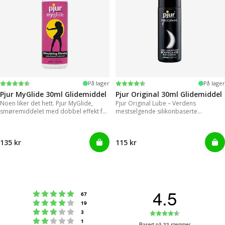
Karakter:
4.2 av 5 mulige
Karakter:
4.2 av 5 mulige
På lager
På lager
Pjur MyGlide 30ml Glidemiddel
Pjur Original 30ml Glidemiddel
Noen liker det hett. Pjur MyGlide,
Pjur Original Lube – Verdens
smøremiddelet med dobbel effekt for
mestselgende silikonbaserte
kvinner.
glidemiddel.
135 kr
115 kr
4.5
Karakter: 5 av 5 mulige
stemmer
67
Karakter: 4 av 5 mulige
stemmer
19
Karakter: 3 av 5 mulige
Karakter:
stemmer
3
Karakter: 2 av 5 mulige
stemmer
1
4.5
Basert på 33 stemmer