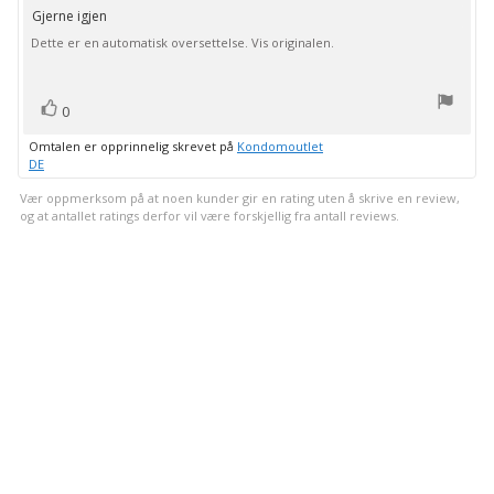
kjøp:
av
Gjerne igjen
Omtaletekst:
5
Dette er en automatisk oversettelse. Vis originalen.
mulige
stemmer
Liker
0
Omtalen er opprinnelig skrevet på
Kondomoutlet
DE
Vær oppmerksom på at noen kunder gir en rating uten å skrive en review,
og at antallet ratings derfor vil være forskjellig fra antall reviews.