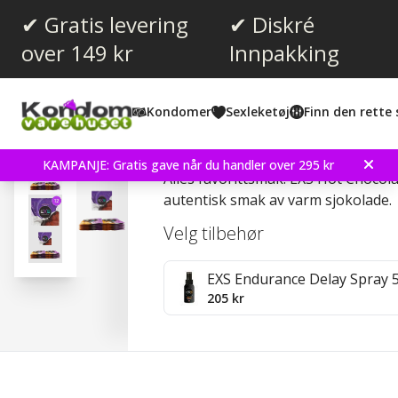
✔ Gratis levering
✔ Diskré
over 149 kr
Innpakking
Gjennomsnittskarakter:
4.0
(
stemmer:
27
)
Kondomer
Sexleketøj
Finn den rette 
Omtaler (
1
)
EXS Hot Chocolate 12 s
KAMPANJE: Gratis gave når du handler over 295 kr
Alles favorittsmak! EXS Hot Chocol
autentisk smak av varm sjokolade.
Velg tilbehør
EXS Endurance Delay Spray 
205 kr