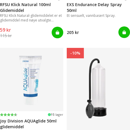
RFSU Klick Natural 100ml
EXS Endurance Delay Spray
Glidemiddel
50ml
RFSU Klick Natural-glidemiddelet er et
Et sensuelt, vannbasert Spray.
glidemiddel med nøye utvalgte
ingredienser for å vare lenger.
59 kr
205 kr
115 kr
-10%
Karakter:
4.2 av 5 mulige
På lager
Joy Division AQUAglide 50ml
glidemiddel