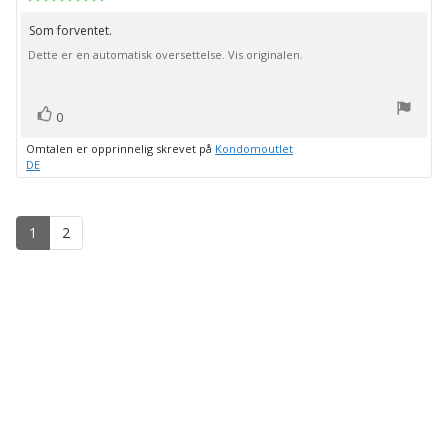
for
5.0
kjøp:
av
Som forventet.
Omtaletekst:
5
Dette er en automatisk oversettelse. Vis originalen.
mulige
stemmer
Liker
0
Omtalen er opprinnelig skrevet på
Kondomoutlet
DE
1
2