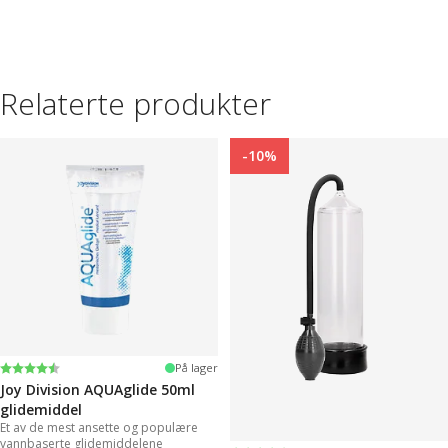
Relaterte produkter
-10%
Karakter:
4.2 av 5 mulige
På lager
Joy Division AQUAglide 50ml
glidemiddel
Et av de mest ansette og populære
vannbaserte glidemiddelene