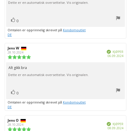
Dette er en automatisk oversettelse. Vis originalen.
mulige
stemmer
Liker
0
Omtalen er opprinnelig skrevet på
Kondomoutlet
DE
Forfatter:
Jens W
Omtaledato:
Verifisert
KJØPER
28.10.2024
Dato
06.09.2024
Karakter:
for
5.0
kjøp:
av
Alt gikk bra
Omtaletekst:
5
Dette er en automatisk oversettelse. Vis originalen.
mulige
stemmer
Liker
0
Omtalen er opprinnelig skrevet på
Kondomoutlet
DE
Forfatter:
Jens O
Omtaledato:
Verifisert
KJØPER
28.10.2024
Dato
08.09.2024
Karakter: