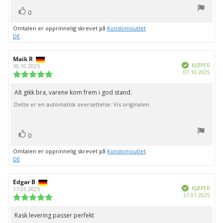
stemmer
Liker
0
Omtalen er opprinnelig skrevet på
Kondomoutlet
DE
Forfatter:
Maik R
Omtaledato:
Verifisert
KJØPER
30.10.2025
Dato
07.10.2025
Karakter:
for
5.0
kjøp:
av
Alt gikk bra, varene kom frem i god stand.
Omtaletekst:
5
Dette er en automatisk oversettelse. Vis originalen.
mulige
stemmer
Liker
0
Omtalen er opprinnelig skrevet på
Kondomoutlet
DE
Forfatter:
Edgar B
Omtaledato:
Verifisert
KJØPER
17.03.2025
Dato
21.01.2025
Karakter:
for
5.0
kjøp:
av
Rask levering passer perfekt
Omtaletekst:
5