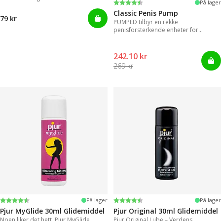
Karakter:
4.3 av 5 mulige
På lager
Classic Penis Pump
79 kr
PUMPED tilbyr en rekke
penisforsterkende enheter for
umiddelbare resultater.
242.10 kr
269 kr
Karakter:
4.2 av 5 mulige
Karakter:
4.2 av 5 mulige
På lager
På lager
Pjur MyGlide 30ml Glidemiddel
Pjur Original 30ml Glidemiddel
Noen liker det hett. Pjur MyGlide,
Pjur Original Lube – Verdens