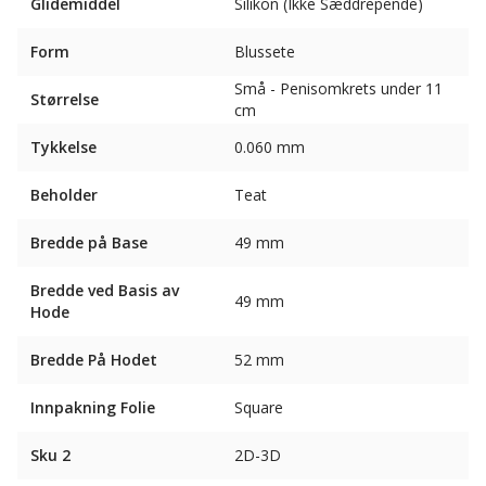
Glidemiddel
Silikon (Ikke Sæddrepende)
Form
Blussete
Små - Penisomkrets under 11
Størrelse
cm
Tykkelse
0.060 mm
Beholder
Teat
Bredde på Base
49 mm
Bredde ved Basis av
49 mm
Hode
Bredde På Hodet
52 mm
Innpakning Folie
Square
Sku 2
2D-3D