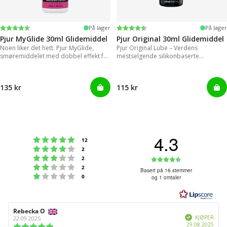
Karakter:
4.2 av 5 mulige
Karakter:
4.2 av 5 mulige
På lager
På lager
Pjur MyGlide 30ml Glidemiddel
Pjur Original 30ml Glidemiddel
Noen liker det hett. Pjur MyGlide,
Pjur Original Lube – Verdens
smøremiddelet med dobbel effekt for
mestselgende silikonbaserte
kvinner.
glidemiddel.
135 kr
115 kr
4.3
Karakter: 5 av 5 mulige
stemmer
12
Karakter: 4 av 5 mulige
stemmer
2
Karakter: 3 av 5 mulige
Karakter:
stemmer
2
Karakter: 2 av 5 mulige
stemmer
2
4.3
Basert på 16 stemmer
Karakter: 1 av 5 mulige
stemmer
0
og 1 omtaler
av
5
mulige
Forfatter:
Rebecka O
Omtaledato:
Verifisert
KJØPER
22.09.2025
Dato
29.08.2025
Karakter: