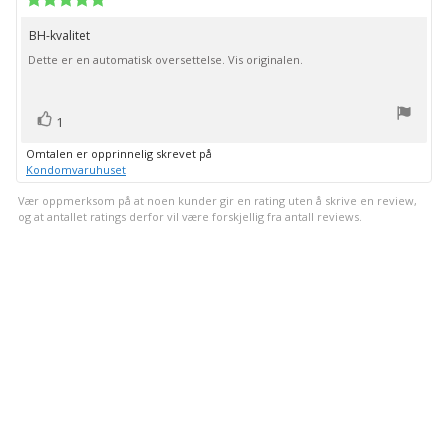
for
5.0
kjøp:
av
BH-kvalitet
Omtaletekst:
5
Dette er en automatisk oversettelse. Vis originalen.
mulige
stemmer
Liker
1
Omtalen er opprinnelig skrevet på
Kondomvaruhuset
Vær oppmerksom på at noen kunder gir en rating uten å skrive en review,
og at antallet ratings derfor vil være forskjellig fra antall reviews.