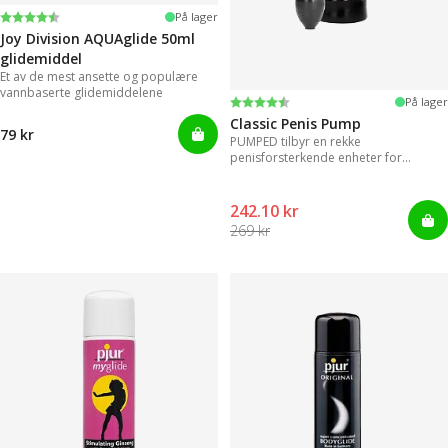
Karakter:
4.2 av 5 mulige
På lager
Joy Division AQUAglide 50ml
glidemiddel
Et av de mest ansette og populære
vannbaserte glidemiddelene
Karakter:
4.3 av 5 mulige
På lager
Classic Penis Pump
79 kr
PUMPED tilbyr en rekke
penisforsterkende enheter for
umiddelbare resultater.
242.10 kr
269 kr