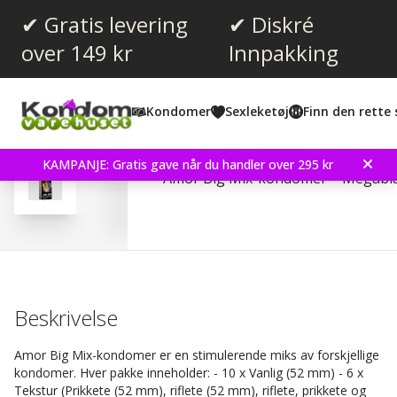
✔ Gratis levering
✔ Diskré
over 149 kr
Innpakking
Gjennomsnittskarakter:
4.3
(
stemmer:
16
)
Kondomer
Sexleketøj
Finn den rette 
Omtaler (
1
)
Amor Big Mix 30 stk Ko
KAMPANJE: Gratis gave når du handler over 295 kr
Amor Big Mix-kondomer – Megabl
Beskrivelse
Amor Big Mix-kondomer er en stimulerende miks av forskjellige
kondomer. Hver pakke inneholder: - 10 x Vanlig (52 mm) - 6 x
Tekstur (Prikkete (52 mm), riflete (52 mm), riflete, prikkete og