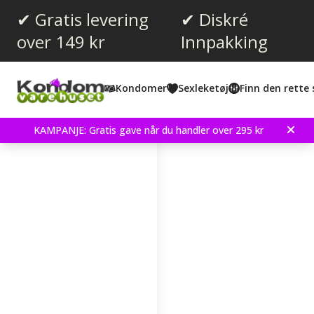
✔ Gratis levering
✔ Diskré
over 149 kr
Innpakking
Kondomer
Sexleketøj
Finn den rette 
Viser 0
produkter
Filter
KAMPANJE: Gratis gave når du handler over 295 kr