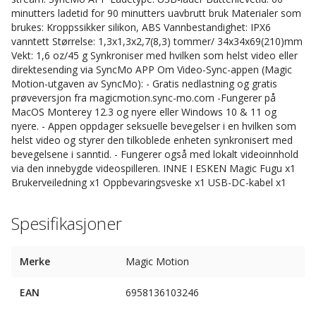
minutters ladetid for 90 minutters uavbrutt bruk Materialer som
brukes: Kroppssikker silikon, ABS Vannbestandighet: IPX6
vanntett Størrelse: 1,3x1,3x2,7(8,3) tommer/ 34x34x69(210)mm
Vekt: 1,6 oz/45 g Synkroniser med hvilken som helst video eller
direktesending via SyncMo APP Om Video-Sync-appen (Magic
Motion-utgaven av SyncMo): - Gratis nedlastning og gratis
prøveversjon fra magicmotion.sync-mo.com -Fungerer på
MacOS Monterey 12.3 og nyere eller Windows 10 & 11 og
nyere. - Appen oppdager seksuelle bevegelser i en hvilken som
helst video og styrer den tilkoblede enheten synkronisert med
bevegelsene i sanntid. - Fungerer også med lokalt videoinnhold
via den innebygde videospilleren. INNE I ESKEN Magic Fugu x1
Brukerveiledning x1 Oppbevaringsveske x1 USB-DC-kabel x1
Spesifikasjoner
Merke
Magic Motion
EAN
6958136103246