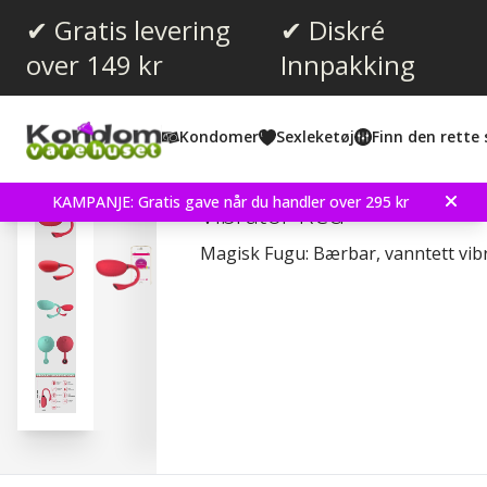
✔ Gratis levering
✔ Diskré
over 149 kr
Innpakking
Gjennomsnittskarakter:
4.0
(
stemmer:
1
)
Kondomer
Sexleketøj
Finn den rette 
Magic Motion - Fugu Sma
KAMPANJE: Gratis gave når du handler over 295 kr
Vibrator Red
Magisk Fugu: Bærbar, vanntett vib