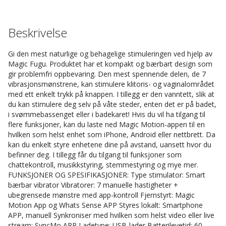
Beskrivelse
Gi den mest naturlige og behagelige stimuleringen ved hjelp av
Magic Fugu. Produktet har et kompakt og bærbart design som
gir problemfri oppbevaring. Den mest spennende delen, de 7
vibrasjonsmønstrene, kan stimulere klitoris- og vaginalområdet
med ett enkelt trykk på knappen. I tillegg er den vanntett, slik at
du kan stimulere deg selv på våte steder, enten det er på badet,
i svømmebassenget eller i badekaret! Hvis du vil ha tilgang til
flere funksjoner, kan du laste ned Magic Motion-appen til en
hvilken som helst enhet som iPhone, Android eller nettbrett. Da
kan du enkelt styre enhetene dine på avstand, uansett hvor du
befinner deg. I tillegg får du tilgang til funksjoner som
chattekontroll, musikkstyring, stemmestyring og mye mer.
FUNKSJONER OG SPESIFIKASJONER: Type stimulator: Smart
bærbar vibrator Vibratorer: 7 manuelle hastigheter +
ubegrensede mønstre med app-kontroll Fjernstyrt: Magic
Motion App og Whats Sense APP Styres lokalt: Smartphone
APP, manuell Synkroniser med hvilken som helst video eller live
stream: SyncMo APP Ladetype: USB-lader Batterilevetid: 60