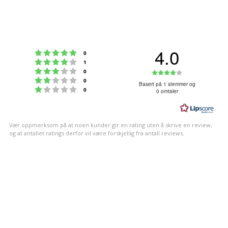
4.0
Karakter: 5 av 5 mulige
stemmer
0
Karakter: 4 av 5 mulige
stemmer
1
Karakter: 3 av 5 mulige
Karakter:
stemmer
0
Karakter: 2 av 5 mulige
stemmer
0
4.0
Basert på 1 stemmer og
Karakter: 1 av 5 mulige
stemmer
0
0 omtaler
av
5
mulige
Vær oppmerksom på at noen kunder gir en rating uten å skrive en review,
og at antallet ratings derfor vil være forskjellig fra antall reviews.