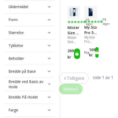
kondom
størrelse.
i vanlig
i vanlig
Glidemiddel
størrelse.
størrelse.
Form
På
På
Karakter:
4.5 av 5 mulige
Karakter:
4.5 av 5 mulige
lager
lager
My.Size
Mister
Pro 57
Størrelse
Size 57
My.Size
–
Mister
36 stk
Pro
Size
Kondomer
Kondomer
Tykkelse
57mm
57mm
109
er et
er
269
Fra
kondom
videre
kr
kr
Beholder
i vanlig
enn et
størrelse.
kondom
i vanlig
Bredde på Base
størrelse.
side 1 av 1
Tidligere
Bredde ved Basis av
Hode
Neste
Bredde På Hodet
Farge