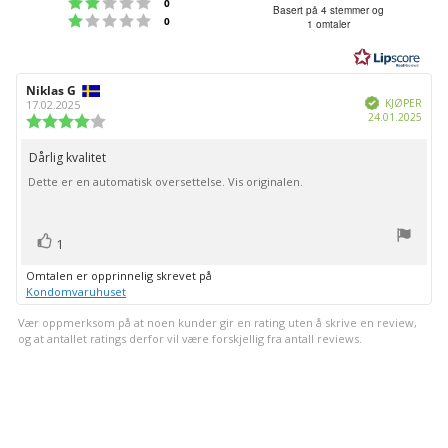
Karakter: 2 av 5 mulige
stemmer
0
3.3
Basert på 4 stemmer og
Karakter: 1 av 5 mulige
stemmer
0
1 omtaler
av
5
mulige
Forfatter:
Niklas G
Omtaledato:
Verifisert
KJØPER
17.02.2025
Dato
24.01.2025
Karakter:
for
4.0
kjøp:
av
Dårlig kvalitet
Omtaletekst:
5
Dette er en automatisk oversettelse. Vis originalen.
mulige
stemmer
Liker
1
Omtalen er opprinnelig skrevet på
Kondomvaruhuset
Vær oppmerksom på at noen kunder gir en rating uten å skrive en review,
og at antallet ratings derfor vil være forskjellig fra antall reviews.