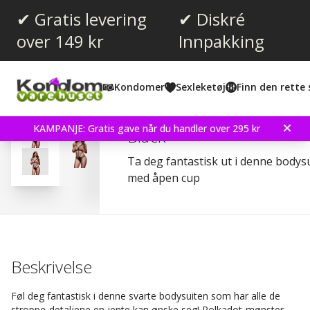
✔ Gratis levering
✔ Diskré
over 149 kr
Innpakking
Gjennomsnittskarakter:
3.3
(
stemmer:
4
)
Kondomer
Sexleketøj
Finn den rette 
Omtaler (
1
)
Baci Strappy Bodysuit A
KAMPANJE: Gratis gave når du handler over 295 kr
Black
Ta deg fantastisk ut i denne body
med åpen cup
Beskrivelse
Føl deg fantastisk i denne svarte bodysuiten som har alle de
stroppe-detaljene en jente kan ønske seg! Polkadot-mønster