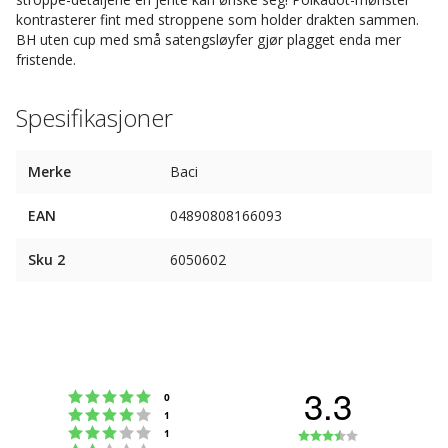
kontrasterer fint med stroppene som holder drakten sammen.
BH uten cup med små satengsløyfer gjør plagget enda mer
fristende.
Spesifikasjoner
Merke
Baci
EAN
04890808166093
Sku 2
6050602
3.3
Karakter: 5 av 5 mulige
stemmer
0
Karakter: 4 av 5 mulige
stemmer
1
Karakter: 3 av 5 mulige
Karakter:
stemmer
1