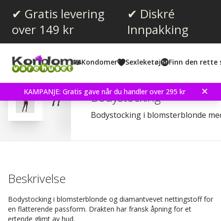
✔ Gratis levering
✔ Diskré
over 149 kr
Innpakking
Gjennomsnittskarakter:
3.3
(
stemmer:
4
)
Kondomer
Sexleketøj
Finn den rette 
Omtaler (
1
)
Baci Racerback Crotchle
KAMPANJE: Gratis gave når du handler over 295 kr
Bodystocking
Bodystocking i blomsterblonde me
Beskrivelse
Bodystocking i blomsterblonde og diamantvevet nettingstoff for
en flatterende passform. Drakten har fransk åpning for et
ertende glimt av hud.