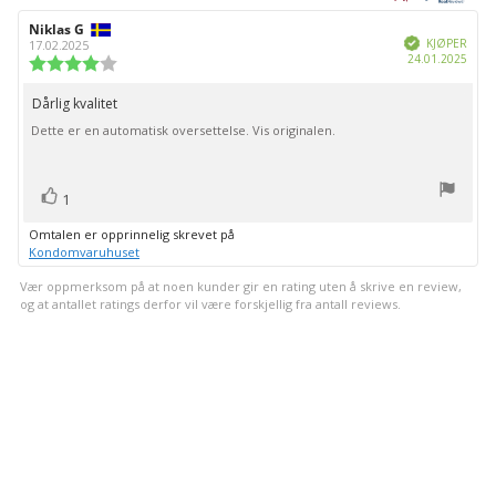
mulige
Forfatter:
Niklas G
Omtaledato:
Verifisert
KJØPER
17.02.2025
Dato
24.01.2025
Karakter:
for
4.0
kjøp:
av
Dårlig kvalitet
Omtaletekst:
5
Dette er en automatisk oversettelse. Vis originalen.
mulige
stemmer
Liker
1
Omtalen er opprinnelig skrevet på
Kondomvaruhuset
Vær oppmerksom på at noen kunder gir en rating uten å skrive en review,
og at antallet ratings derfor vil være forskjellig fra antall reviews.