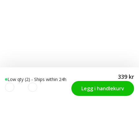
339 kr
Low qty (2) - Ships within 24h
Legg i handlekurv
Vi verdsetter ditt personvern!
KUNDSERVICE