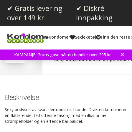
✔ Gratis levering
✔ Diskré
over 149 kr
Innpakking
Gjennomsnittskarakter:
3.3
(
stemmer:
4
)
Kondomer
Sexleketøj
Finn den rette 
Omtaler (
1
)
Baci Jaquard Lace Suspe
KAMPANJE: Gratis gave når du handler over 295 kr
Sexy bodysuit med strømpeholder 
Beskrivelse
Sexy bodysuit av svart flermønstret blonde. Drakten kombinerer
en flatterende, tettsittende fasong med en illusjon av
strømpeholder og en ertende bar bakdel.