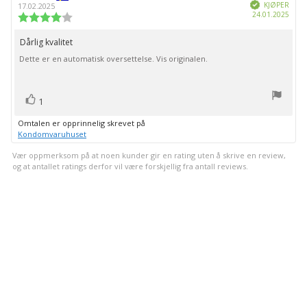
Verifisert
KJØPER
17.02.2025
Dato
24.01.2025
Karakter:
for
4.0
kjøp:
av
Dårlig kvalitet
Omtaletekst:
5
Dette er en automatisk oversettelse. Vis originalen.
mulige
stemmer
Liker
1
Omtalen er opprinnelig skrevet på
Kondomvaruhuset
Vær oppmerksom på at noen kunder gir en rating uten å skrive en review,
og at antallet ratings derfor vil være forskjellig fra antall reviews.